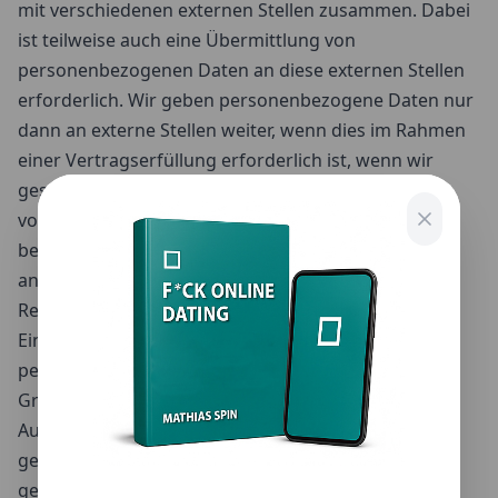
mit verschiedenen externen Stellen zusammen. Dabei
ist teilweise auch eine Übermittlung von
personenbezogenen Daten an diese externen Stellen
erforderlich. Wir geben personenbezogene Daten nur
dann an externe Stellen weiter, wenn dies im Rahmen
einer Vertragserfüllung erforderlich ist, wenn wir
gesetzlich hierzu verpflichtet sind (z. B. Weitergabe
von Daten an Steuerbehörden), wenn wir ein
berechtigtes Interesse nach Art. 6 Abs. 1 lit. f DSGVO
an der Weitergabe haben oder wenn eine sonstige
Rechtsgrundlage die Datenweitergabe erlaubt. Beim
Einsatz von Auftragsverarbeitern geben wir
personenbezogene Daten unserer Kunden nur auf
Grundlage eines gültigen Vertrags über
Auftragsverarbeitung weiter. Im Falle einer
gemeinsamen Verarbeitung wird ein Vertrag über
gemeinsame Verarbeitung geschlossen.