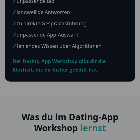
✗
unpassende Bio
✗
langweilige Antworten
✗
zu direkte Gesprächsführung
✗
unpassende App-Auswahl
✗
fehlendes Wissen über Algorithmen
Der Dating-App Workshop gibt dir die
Klarheit, die dir bisher gefehlt hat.
Was du im Dating-App
Workshop
lernst