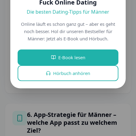
•
Fuck Online Dating
elegante Antworten auf typische Frauen-
Die besten Dating-Tipps für Männer
•
Nachrichten
Online läuft es schon ganz gut – aber es geht
Strategien bei kurzen oder zögerlichen
•
noch besser. Hol dir unseren Bestseller für
Antworten
Männer: Jetzt als E-Book und Hörbuch.
Methoden, um Gespräche natürlich
•
Richtung Date zu führen
E-Book lesen
klare Don'ts, damit du nie needy wirkst
•
Hörbuch anhören
Mit echten Beispielen aus der Praxis.
6. App-Strategie für Männer –
welche App passt zu welchem
Ziel?