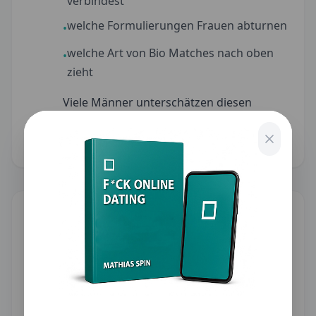
verbindest
welche Formulierungen Frauen abturnen
•
welche Art von Bio Matches nach oben
•
zieht
Viele Männer unterschätzen diesen
Bereich — aber hier liegen riesige
Chancen.
5. Messaging &
Gesprächsführung – vom Match
zum Date
Du erhältst:
konkrete erste Nachrichten