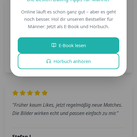
Online läuft es schon ganz gut – aber es geht
"
Seit den neuen Fotos bekomme ich deutlich mehr
noch besser. Hol dir unseren Bestseller für
Männer: Jetzt als E-Book und Hörbuch.
Matches. Der Fotograf wusste genau, wie er mich
gut in Szene setzt.
"
E-Book lesen
Marcus K.
Deutlich mehr Matches
Hörbuch anhören
56
Jahre,
München
"
Früher kaum Likes, jetzt regelmäßig neue Matches.
Die Bilder wirken echt und passen einfach zu mir.
"
Stefan L.