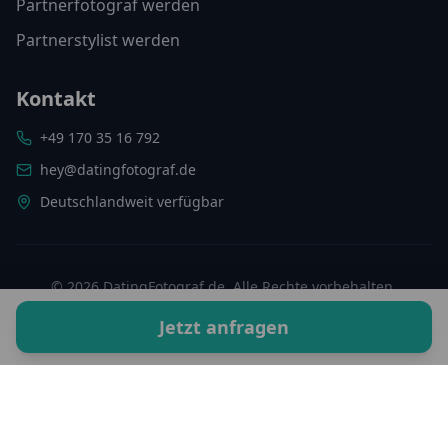
Partnerfotograf werden
Partnerstylist werden
Kontakt
+49 170 35 16 792
hey@datingfotograf.de
Deutschlandweit verfügbar
©
2026
DatingFotograf.de. Alle Rechte vorbehalten.
Impressum
Datenschutz
Jetzt anfragen